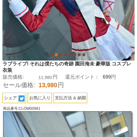
ラブライブ! それは僕たちの奇跡 園田海未 豪華版 コスプレ
衣装
699
販売価格:
円
還元ポイント：
円
11,980
セール価格:
13,980
円
シェア
お気に入り
支払方法 & 納期
商品番号:CLOW00981