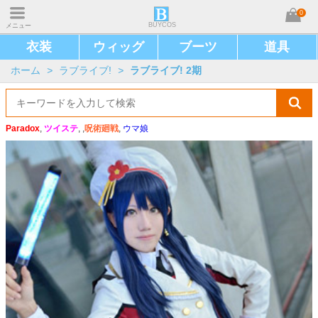
0
BUYCOS
メニュー
衣装
ウィッグ
ブーツ
道具
ホーム
>
ラブライブ!
>
ラブライブ! 2期
Paradox
,
ツイステ
, ,
呪術廻戦
,
ウマ娘