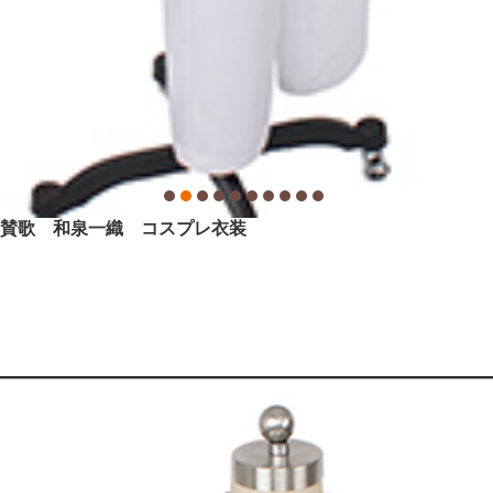
春賛歌 和泉一織 コスプレ衣装