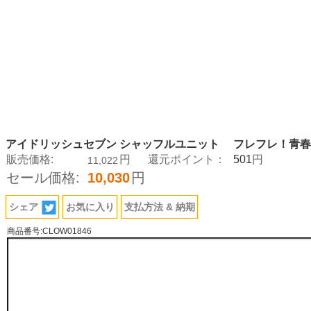
アイドリッシュセブン シャッフルユニット フレフレ！青
501
販売価格:
円
還元ポイント：
円
11,022
セール価格:
10,030
円
シェア
お気に入り
支払方法 & 納期
商品番号:CLOW01846