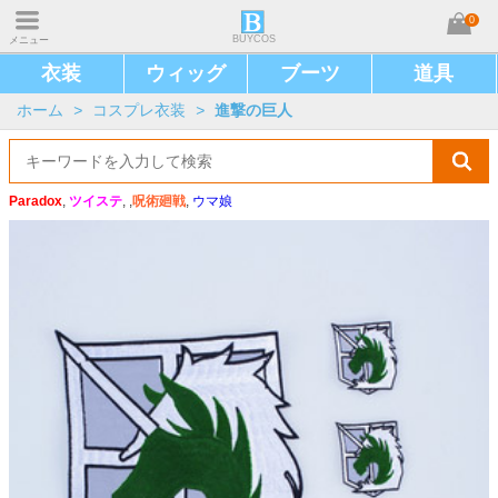
0
BUYCOS
メニュー
衣装
ウィッグ
ブーツ
道具
ホーム
>
コスプレ衣装
>
進撃の巨人
Paradox
,
ツイステ
, ,
呪術廻戦
,
ウマ娘