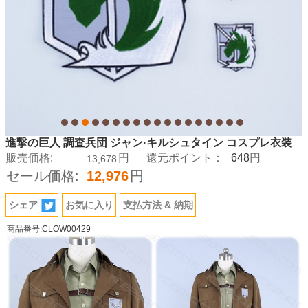
進撃の巨人 調査兵団 ジャン·キルシュタイン コスプレ衣装
648
販売価格:
円
還元ポイント：
円
13,678
セール価格:
12,976
円
シェア
お気に入り
支払方法 & 納期
商品番号:CLOW00429