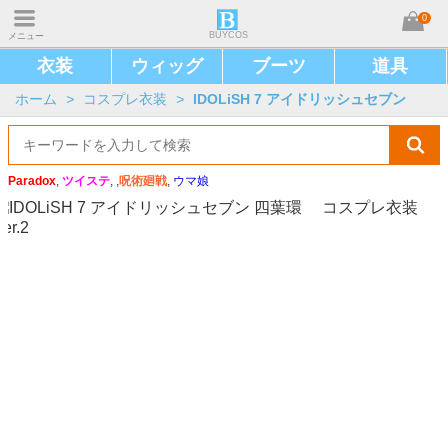
0
BUYCOS
メニュー
衣装
ウィッグ
ブーツ
道具
ホーム
>
コスプレ衣装
>
IDOLiSH 7 アイドリッシュセブン
Paradox
,
ツイステ
, ,
呪術廻戦
,
ウマ娘