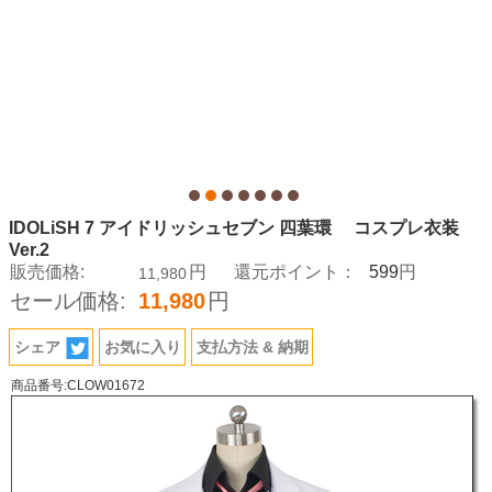
IDOLiSH 7 アイドリッシュセブン 四葉環 コスプレ衣装
Ver.2
599
販売価格:
円
還元ポイント：
円
11,980
セール価格:
11,980
円
シェア
お気に入り
支払方法 & 納期
商品番号:CLOW01672