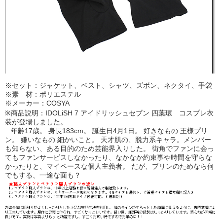
※セット：ジャケット、ベスト、シャツ、ズボン、ネクタイ、手袋
※素 材：ポリエステル
※メーカー：COSYA
※商品説明：IDOLiSH 7 アイドリッシュセブン 四葉環 コスプレ衣
装が登場しました。
年齢17歳。 身長183cm。 誕生日4月1日。 好きなもの 王様プリ
ン。 嫌いなもの 細かいこと。 天才肌の、脱力系キャラ。メンバー
も知らない、ある目的のため芸能界入りした。 街角でファンに会っ
てもファンサービスしなかったり、なかなか約束事や時間を守らな
かったりと、マイペースな個人主義者。 だが、プリンのためなら何
でもする、一途な面も？