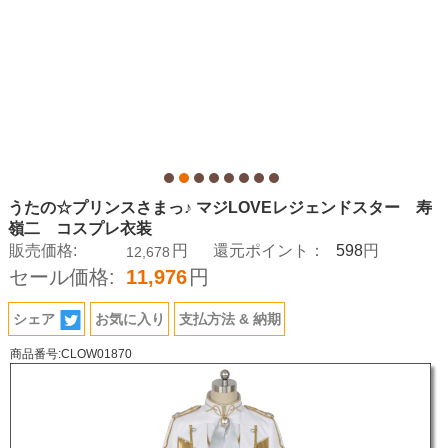
うたの☆プリンスさまっ♪ マジLOVEレジェンドスター 寿
嶺二 コスプレ衣装
598
販売価格:
円
還元ポイント：
円
12,678
セール価格:
11,976
円
シェア
お気に入り
支払方法 & 納期
商品番号:CLOW01870