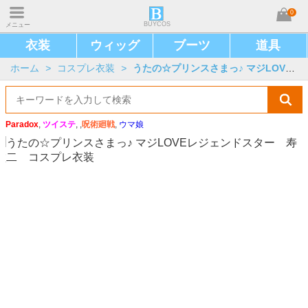
0
BUYCOS
メニュー
衣装
ウィッグ
ブーツ
道具
ホーム
>
コスプレ衣装
>
うたの☆プリンスさまっ♪ マジLOVEレジェンドスター
Paradox
,
ツイステ
, ,
呪術廻戦
,
ウマ娘