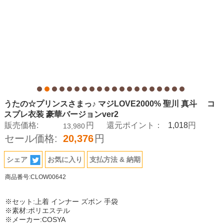
うたの☆プリンスさまっ♪ マジLOVE2000% 聖川 真斗 コ
スプレ衣装 豪華バージョンver2
1,018
販売価格:
円
還元ポイント：
円
13,980
セール価格:
20,376
円
シェア
お気に入り
支払方法 & 納期
商品番号:CLOW00642
※セット:上着 インナー ズボン 手袋
※素材:ポリエステル
※メーカー:COSYA