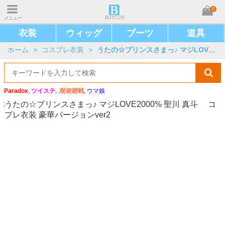
0
BUYCOS
メニュー
衣装
ウィッグ
ブーツ
道具
ホーム
>
コスプレ衣装
>
うたの☆プリンスさまっ♪ マジLOVE2000%
Paradox
,
ツイステ
, ,
呪術廻戦
,
ウマ娘