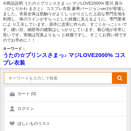
※商品説明:うたの☆プリンスさまっ♪ マジLOVE2000% 聖川 真斗
（ひじりかわ まさと） コスプレ衣装 豪華バージョンver2が登場し
ました。衣装全体は肌触りがよくしっかりとした上品な専門生地を
利用し、体のラインがすらっとした綺麗に見えるように、専門業者
によ り工夫しています。原作に忠実に作られ、すごくかっこいいで
す。縫い目、細部等の縫製はしっかりしています。着心地が非常に
良いです。実物は写真よりもっ と綺麗ですし、すごくお買い得です
のでお早めに！！
キーワード：
うたの☆プリンスさまっ♪ マジLOVE2000% コス
プレ衣装
カート (
0
)
ログイン
ほしいものリスト