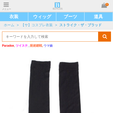
0
BUYCOS
メニュー
衣装
ウィッグ
ブーツ
道具
ホーム
>
【サ】コスプレ衣装
>
ストライク・ザ・ブラッド
Paradox
,
ツイステ
, ,
呪術廻戦
,
ウマ娘