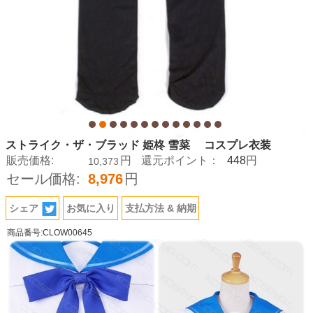
ストライク・ザ・ブラッド 姫柊 雪菜 コスプレ衣装
448
販売価格:
円
還元ポイント：
円
10,373
セール価格:
8,976
円
シェア
お気に入り
支払方法 & 納期
商品番号:CLOW00645