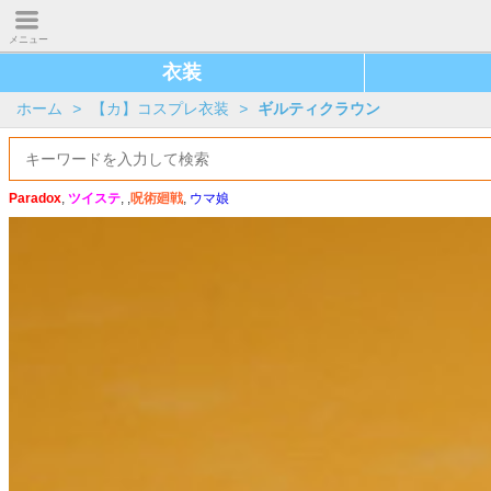
メニュー
衣装
ホーム
>
【カ】コスプレ衣装
>
ギルティクラウン
Paradox
,
ツイステ
, ,
呪術廻戦
,
ウマ娘