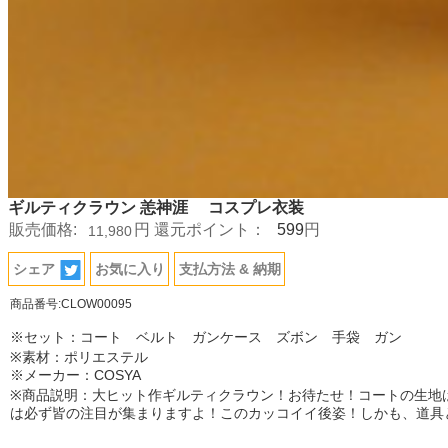
ギルティクラウン 恙神涯 コスプレ衣装
599
販売価格:
円
還元ポイント：
円
11,980
シェア
お気に入り
支払方法 & 納期
商品番号:CLOW00095
※セット：コート ベルト ガンケース ズボン 手袋 ガン
※素材：ポリエステル
※メーカー：COSYA
※商品説明：大ヒット作ギルティクラウン！お待たせ！コートの生地
は必ず皆の注目が集まりますよ！このカッコイイ後姿！しかも、道具