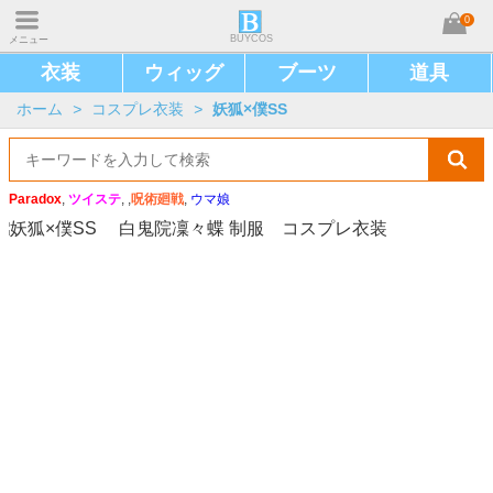
0
BUYCOS
メニュー
衣装
ウィッグ
ブーツ
道具
ホーム
>
コスプレ衣装
>
妖狐×僕SS
Paradox
,
ツイステ
, ,
呪術廻戦
,
ウマ娘