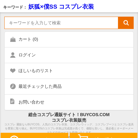
妖狐×僕SS コスプレ衣装
キーワード：
カート (
0
)
ログイン
ほしいものリスト
最近チェックした商品
お問い合わせ
総合コスプレ通販サイト！BUYCOS.COM
コスプレ衣装販売
コスプレ 通販ならBUYCOS。人気のコスプレ衣装、コスプレウィッグ、コスプレブーツとコスプレ道具
を豊富に取り揃え。BUYCOSのコスプレ衣装は完成度が高くで、価額も安いし、週必着とオーダーメー
ドなどのサービスも提供いたします
ホーム
サイトマップ
特定商取引法表示