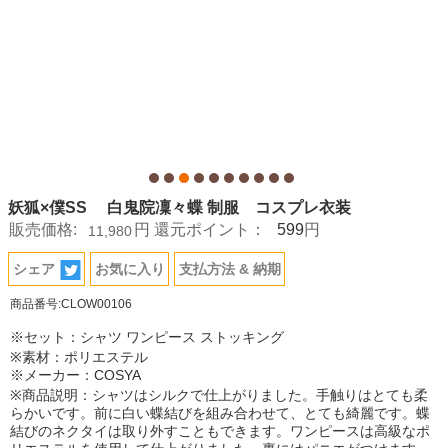
妖狐×僕SS 白鬼院凜々蝶 制服 コスプレ衣装
599
販売価格:
円
還元ポイント：
円
11,980
シェア
お気に入り
支払方法 & 納期
商品番号:CLOW00106
※セット：シャツ ワンピース ストッキング
※素材：ポリエステル
※メーカー：COSYA
※商品説明：シャツはシルクで仕上がりました。手触りはとても柔
らかいです。前に白い蝶結びを組み合わせて、とても綺麗です。蝶
結びのネクタイは取り外すこともできます。ワンピースは高級なポ