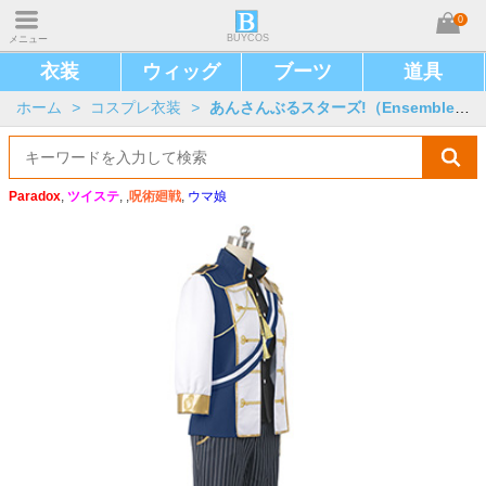
0
BUYCOS
メニュー
衣装
ウィッグ
ブーツ
道具
ホーム
>
コスプレ衣装
>
あんさんぶるスターズ!（Ensemble Stars!）
Paradox
,
ツイステ
, ,
呪術廻戦
,
ウマ娘