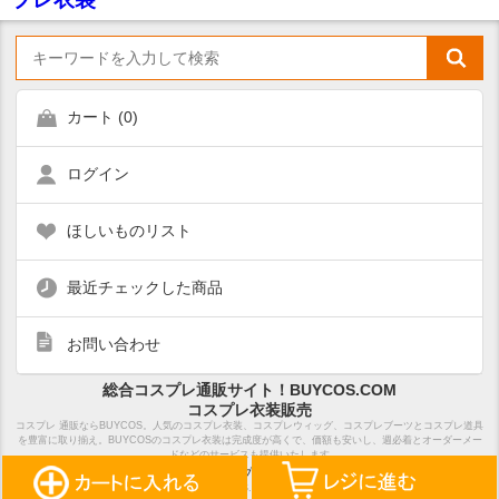
カート (
0
)
ログイン
ほしいものリスト
最近チェックした商品
お問い合わせ
総合コスプレ通販サイト！BUYCOS.COM
コスプレ衣装販売
コスプレ 通販ならBUYCOS。人気のコスプレ衣装、コスプレウィッグ、コスプレブーツとコスプレ道具
を豊富に取り揃え。BUYCOSのコスプレ衣装は完成度が高くで、価額も安いし、週必着とオーダーメー
ドなどのサービスも提供いたします
ホーム
サイトマップ
特定商取引法表示
Copyright Notice ©2018 BUYCOS.COM limited, All Rights Reserved