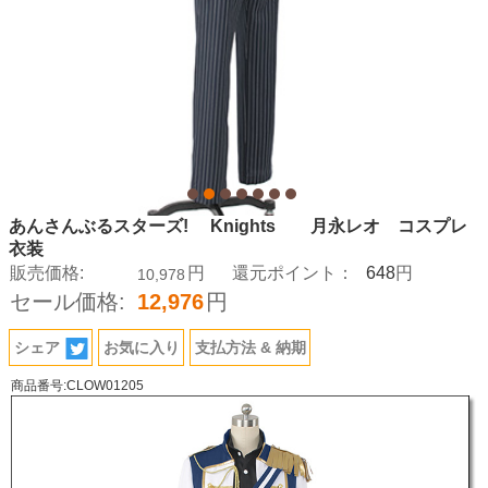
あんさんぶるスターズ! Knights 月永レオ コスプレ
衣装
648
販売価格:
円
還元ポイント：
円
10,978
セール価格:
12,976
円
シェア
お気に入り
支払方法 & 納期
商品番号:CLOW01205