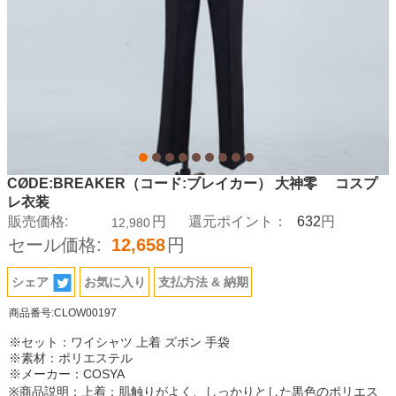
CØDE:BREAKER（コード:ブレイカー） 大神零 コスプ
レ衣装
632
販売価格:
円
還元ポイント：
円
12,980
セール価格:
12,658
円
シェア
お気に入り
支払方法 & 納期
商品番号:CLOW00197
※セット：ワイシャツ 上着 ズボン 手袋
※素材：ポリエステル
※メーカー：COSYA
※商品説明：上着：肌触りがよく、しっかりとした黒色のポリエス