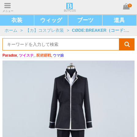
0
BUYCOS
メニュー
衣装
ウィッグ
ブーツ
道具
ホーム
>
【カ】コスプレ衣装
>
CØDE:BREAKER（コード:ブレイカー）
Paradox
,
ツイステ
, ,
呪術廻戦
,
ウマ娘