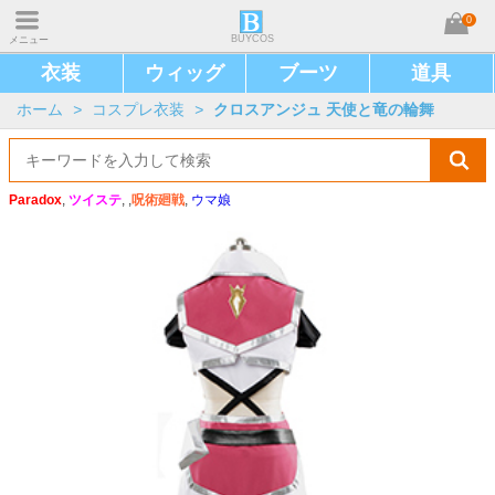
0
BUYCOS
メニュー
衣装
ウィッグ
ブーツ
道具
ホーム
>
コスプレ衣装
>
クロスアンジュ 天使と竜の輪舞
Paradox
,
ツイステ
, ,
呪術廻戦
,
ウマ娘