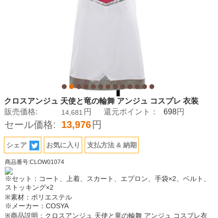
クロスアンジュ 天使と竜の輪舞 アンジュ コスプレ 衣装
698
販売価格:
円
還元ポイント：
円
14,681
セール価格:
13,976
円
シェア
お気に入り
支払方法 & 納期
商品番号:CLOW01074
※セット：コート、上着、スカート、エプロン、手袋×2、ベルト、
ストッキング×2
※素材：ポリエステル
※メーカー：COSYA
※商品説明：クロスアンジュ 天使と竜の輪舞 アンジュ コスプレ衣