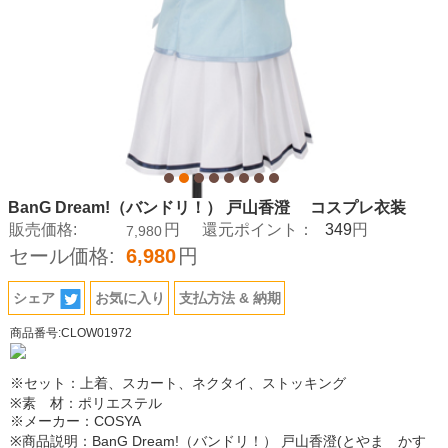
BanG Dream!（バンドリ！） 戸山香澄 コスプレ衣装
349
販売価格:
円
還元ポイント：
円
7,980
セール価格:
6,980
円
シェア
お気に入り
支払方法 & 納期
商品番号:CLOW01972
※セット：上着、スカート、ネクタイ、ストッキング
※素 材：ポリエステル
※メーカー：COSYA
※商品説明：BanG Dream!（バンドリ！） 戸山香澄(とやま かす