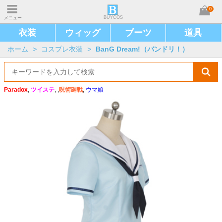
0
BUYCOS
メニュー
衣装
ウィッグ
ブーツ
道具
ホーム
>
コスプレ衣装
>
BanG Dream!（バンドリ！）
Paradox
,
ツイステ
, ,
呪術廻戦
,
ウマ娘