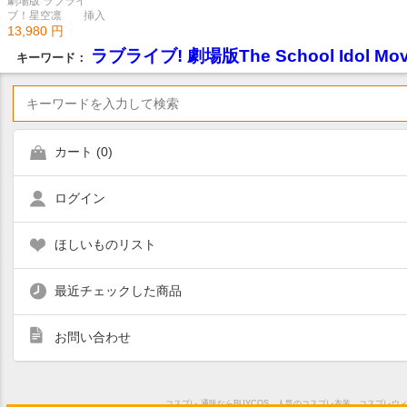
劇場版 ラブライ
ブ！星空凛 挿入
歌シングル「僕たち
13,980
円
はひとつの光/Future
ラブライブ! 劇場版The School Idol M
キーワード：
style」 コスプレ
衣装
カート (
0
)
ログイン
ほしいものリスト
最近チェックした商品
お問い合わせ
コスプレ 通販ならBUYCOS。人気のコスプレ衣装、コスプレ