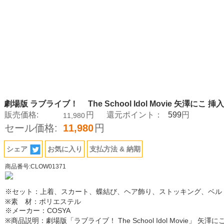
劇場版 ラブライブ！ The School Idol Movie 矢澤にこ
599
販売価格:
円
還元ポイント：
円
11,980
セール価格:
11,980
円
シェア
お気に入り
支払方法 & 納期
商品番号:CLOW01371
※セット：上着、スカート、蝶結び、ヘア飾り、ストッキング、ベル
※素 材：ポリエステル
※メーカー：COSYA
※商品説明：劇場版「ラブライブ！ The School Idol Movie」 