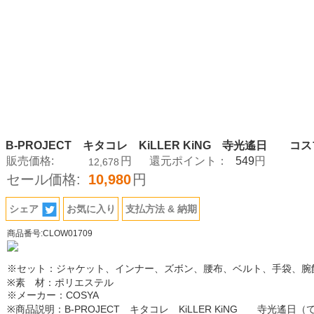
B-PROJECT キタコレ KiLLER KiNG 寺光遙日 コ
549
販売価格:
円
還元ポイント：
円
12,678
セール価格:
10,980
円
シェア
お気に入り
支払方法 & 納期
商品番号:CLOW01709
※セット：ジャケット、インナー、ズボン、腰布、ベルト、手袋、腕
※素 材：ポリエステル
※メーカー：COSYA
※商品説明：B-PROJECT キタコレ KiLLER KiNG 寺光