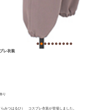
スプレ衣装
飾り
遙日（てらみつはるひ） コスプレ衣装が登場しました。