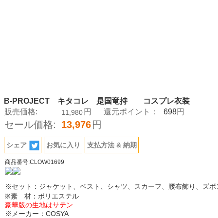
B-PROJECT キタコレ 是国竜持 コスプレ衣装
698
販売価格:
円
還元ポイント：
円
11,980
セール価格:
13,976
円
シェア
お気に入り
支払方法 & 納期
商品番号:CLOW01699
※セット：ジャケット、ベスト、シャツ、スカーフ、腰布飾り、ズボ
※素 材：ポリエステル
豪華版の生地はサテン
※メーカー：COSYA