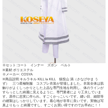
※セット:コート インナー ズボン ベルト
※素材:ポリエステル
※メーカー: COSYA
※商品説明:キルラキル KILL la KILL 猿投山 渦（さなげやま う
ず） 三つ星極制服 コスプレ衣装が登場しました。衣装全体は肌
触りがよくしっかりとした上品な専門生地を利用し、体のラインが
すらっとした綺麗に見えるように、専門業者によ り工夫していま
す。原作に忠実に作られ、すごくかっこいいです。縫い目、細部等
の縫製はしっかりしています。着心地が非常に良いです。実物は写
真よりもっ と綺麗ですし、すごくお買い得ですのでお早めに！！