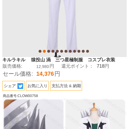
キルラキル 猿投山 渦 三つ星極制服 コスプレ衣装
718
販売価格:
円
還元ポイント：
円
12,980
セール価格:
14,376
円
シェア
お気に入り
支払方法 & 納期
商品番号:CLOW00758