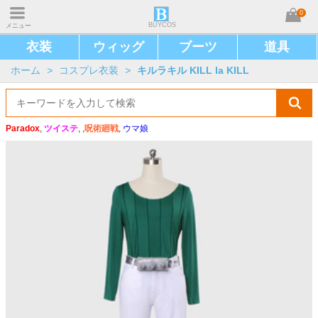
0
BUYCOS
メニュー
衣装
ウィッグ
ブーツ
道具
ホーム
>
コスプレ衣装
>
キルラキル KILL la KILL
Paradox
,
ツイステ
, ,
呪術廻戦
,
ウマ娘