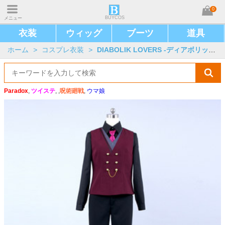
0
BUYCOS
メニュー
衣装
ウィッグ
ブーツ
道具
ホーム
>
コスプレ衣装
>
DIABOLIK LOVERS -ディアボリックラヴァーズ-
Paradox
,
ツイステ
, ,
呪術廻戦
,
ウマ娘