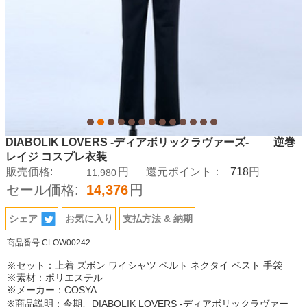
DIABOLIK LOVERS -ディアボリックラヴァーズ- 逆巻
レイジ コスプレ衣装
718
販売価格:
円
還元ポイント：
円
11,980
セール価格:
14,376
円
シェア
お気に入り
支払方法 & 納期
商品番号:CLOW00242
※セット：上着 ズボン ワイシャツ ベルト ネクタイ ベスト 手袋
※素材：ポリエステル
※メーカー：COSYA
※商品説明：今期、DIABOLIK LOVERS -ディアボリックラヴァー