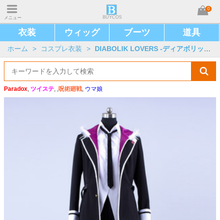
0
BUYCOS
メニュー
衣装
ウィッグ
ブーツ
道具
ホーム
>
コスプレ衣装
>
DIABOLIK LOVERS -ディアボリックラヴァーズ-
Paradox
,
ツイステ
, ,
呪術廻戦
,
ウマ娘