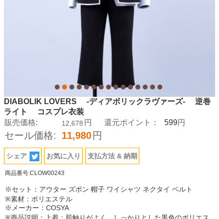
DIABOLIK LOVERS -ディアボリックラヴァーズ- 逆巻
ライト コスプレ衣装
599
販売価格:
円
還元ポイント：
円
12,678
セール価格:
11,980
円
シェア
お気に入り
支払方法 & 納期
商品番号:CLOW00243
※セット：アウター ズボン 帽子 ワイシャツ ネクタイ ベルト
※素材：ポリエステル
※メーカー：COSYA
※商品説明：上着：肌触りがよく、しっかりとした黒色のポリエス