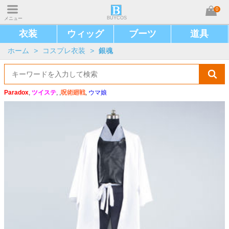
0
BUYCOS
メニュー
衣装
ウィッグ
ブーツ
道具
ホーム
>
コスプレ衣装
>
銀魂
Paradox
,
ツイステ
, ,
呪術廻戦
,
ウマ娘