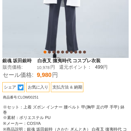
銀魂 坂田銀時 白夜叉 攘夷時代 コスプレ衣装
499
販売価格:
円
還元ポイント：
円
10,978
セール価格:
9,980
円
シェア
お気に入り
支払方法 & 納期
商品番号:CLOW00251
※セット：上着 ズボン インナー 腰ベルト 甲(胸甲 足の甲 手甲) 鉢
巻
※素材：ポリエステル PU
※メーカー：COSYA
※商品説明：銀魂 坂田銀時（さかた ぎんとき） 白夜叉 攘夷時代 コ