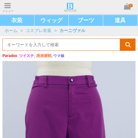
0
BUYCOS
メニュー
衣装
ウィッグ
ブーツ
道具
ホーム
>
コスプレ衣装
>
カーニヴァル
Paradox
,
ツイステ
, ,
呪術廻戦
,
ウマ娘