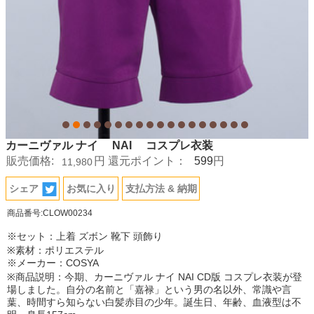
カーニヴァル ナイ NAI コスプレ衣装
599
販売価格:
円
還元ポイント：
円
11,980
シェア
お気に入り
支払方法 & 納期
商品番号:CLOW00234
※セット：上着 ズボン 靴下 頭飾り
※素材：ポリエステル
※メーカー：COSYA
※商品説明：今期、カーニヴァル ナイ NAI CD版 コスプレ衣装が登
場しました。自分の名前と「嘉禄」という男の名以外、常識や言
葉、時間すら知らない白髪赤目の少年。誕生日、年齢、血液型は不