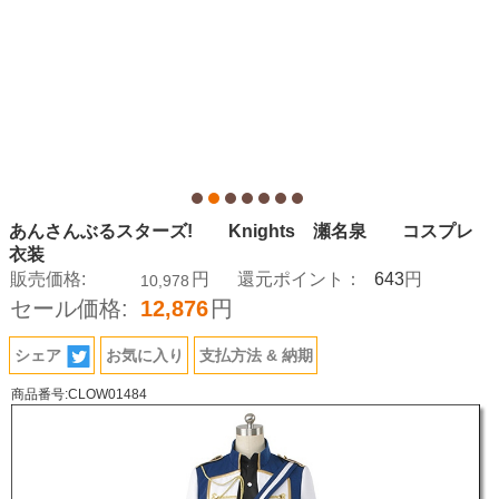
あんさんぶるスターズ! Knights 瀬名泉 コスプレ
衣装
643
販売価格:
円
還元ポイント：
円
10,978
セール価格:
12,876
円
シェア
お気に入り
支払方法 & 納期
商品番号:CLOW01484