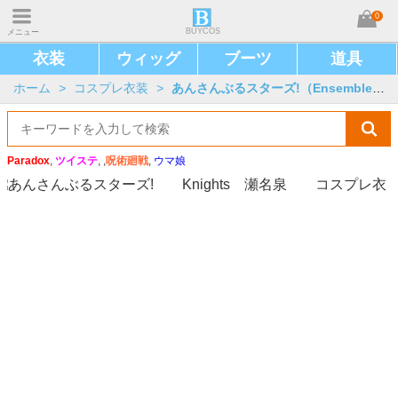
0
BUYCOS
メニュー
衣装
ウィッグ
ブーツ
道具
ホーム
>
コスプレ衣装
>
あんさんぶるスターズ!（Ensemble Stars!）
Paradox
,
ツイステ
, ,
呪術廻戦
,
ウマ娘