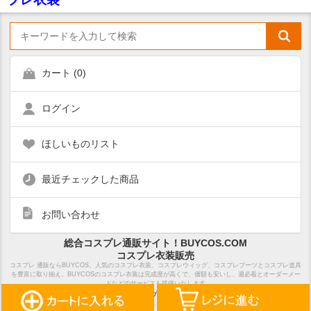
カート (
0
)
ログイン
ほしいものリスト
最近チェックした商品
お問い合わせ
総合コスプレ通販サイト！BUYCOS.COM
コスプレ衣装販売
コスプレ 通販ならBUYCOS。人気のコスプレ衣装、コスプレウィッグ、コスプレブーツとコスプレ道具
を豊富に取り揃え。BUYCOSのコスプレ衣装は完成度が高くで、価額も安いし、週必着とオーダーメー
ドなどのサービスも提供いたします
ホーム
サイトマップ
特定商取引法表示
Copyright Notice ©2018 BUYCOS.COM limited, All Rights Reserved