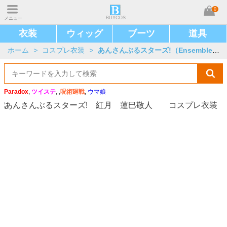
0
BUYCOS
メニュー
衣装
ウィッグ
ブーツ
道具
ホーム
>
コスプレ衣装
>
あんさんぶるスターズ!（Ensemble Stars!）
Paradox
,
ツイステ
, ,
呪術廻戦
,
ウマ娘