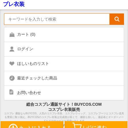
プレ衣装
カート (
0
)
ログイン
ほしいものリスト
最近チェックした商品
お問い合わせ
総合コスプレ通販サイト！BUYCOS.COM
コスプレ衣装販売
コスプレ 通販ならBUYCOS。人気のコスプレ衣装、コスプレウィッグ、コスプレブーツとコスプレ道具
を豊富に取り揃え。BUYCOSのコスプレ衣装は完成度が高くで、価額も安いし、週必着とオーダーメー
ドなどのサービスも提供いたします
ホーム
サイトマップ
特定商取引法表示