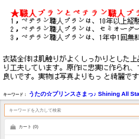
うたの☆プリンスさまっ♪ Shining All S
キーワード：
カート (
0
)