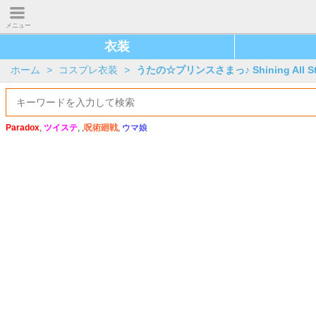
メニュー
衣装
ホーム
>
コスプレ衣装
>
うたの☆プリンスさまっ♪ Shining All St
Paradox
,
ツイステ
, ,
呪術廻戦
,
ウマ娘