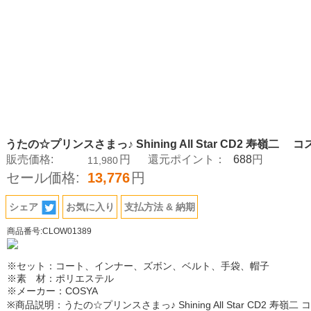
うたの☆プリンスさまっ♪ Shining All Star CD2 寿嶺二
688
販売価格:
円
還元ポイント：
円
11,980
セール価格:
13,776
円
シェア
お気に入り
支払方法 & 納期
商品番号:CLOW01389
※セット：コート、インナー、ズボン、ベルト、手袋、帽子
※素 材：ポリエステル
※メーカー：COSYA
※商品説明：うたの☆プリンスさまっ♪ Shining All Star CD2 