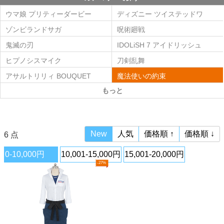
ウマ娘 プリティーダービー
ディズニー ツイステッドワ
ンダーランド(ツイステ)
ゾンビランドサガ
呪術廻戦
鬼滅の刃
IDOLiSH 7 アイドリッシュ
セブン
ヒプノシスマイク
刀剣乱舞
アサルトリリィ BOUQUET
魔法使いの約束
もっと
New
人気
価格順 ↑
価格順 ↓
6 点
0-10,000円
10,001-15,000円
15,001-20,000円
-27%