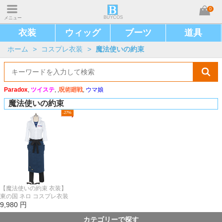
0
BUYCOS
メニュー
衣装
ウィッグ
ブーツ
道具
ホーム
>
コスプレ衣装
>
魔法使いの約束
Paradox
,
ツイステ
, ,
呪術廻戦
,
ウマ娘
魔法使いの約束
-27%
【魔法使いの約束 衣装】
東の国 ネロ コスプレ衣装
9,980
円
カテゴリーで探す