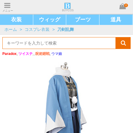
0
BUYCOS
メニュー
衣装
ウィッグ
ブーツ
道具
ホーム
>
コスプレ衣装
>
刀剣乱舞
Paradox
,
ツイステ
, ,
呪術廻戦
,
ウマ娘