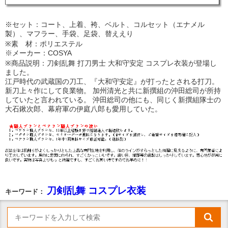
※セット：コート、上着、袴、ベルト、コルセット（エナメル
製）、マフラー、手袋、足袋、替ええり
※素 材：ポリエステル
※メーカー：COSYA
※商品説明：刀剣乱舞 打刀男士 大和守安定 コスプレ衣装が登場し
ました。
江戸時代の武蔵国の刀工、『大和守安定』が打ったとされる打刀。
新刀上々作にして良業物。 加州清光と共に新撰組の沖田総司が所持
していたと言われている。 沖田総司の他にも、同じく新撰組隊士の
大石鍬次郎、幕府軍の伊庭八郎も愛用していた。
刀剣乱舞 コスプレ衣装
キーワード：