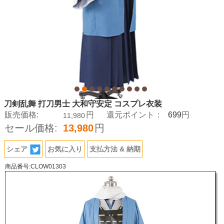
刀剣乱舞 打刀男士 大和守安定 コスプレ衣装
699
販売価格:
円
還元ポイント：
円
11,980
セール価格:
13,980
円
シェア
お気に入り
支払方法 & 納期
商品番号:CLOW01303