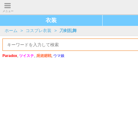
メニュー
衣装
ホーム
>
コスプレ衣装
>
刀剣乱舞
Paradox
,
ツイステ
, ,
呪術廻戦
,
ウマ娘