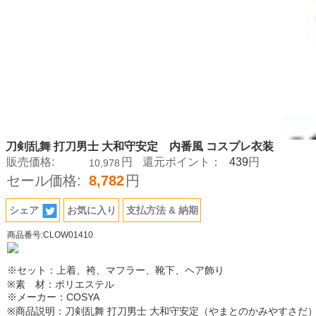
刀剣乱舞 打刀男士 大和守安定 内番風 コスプレ衣装
439
販売価格:
円
還元ポイント：
円
10,978
セール価格:
8,782
円
シェア
お気に入り
支払方法 & 納期
商品番号:CLOW01410
※セット：上着、袴、マフラー、靴下、ヘア飾り
※素 材：ポリエステル
※メーカー：COSYA
※商品説明：刀剣乱舞 打刀男士 大和守安定（やまとのかみやすさだ