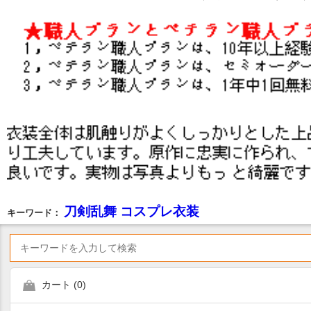
刀剣乱舞 コスプレ衣装
キーワード：
カート (
0
)