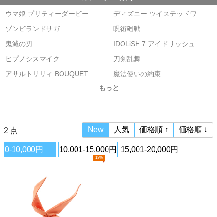
ウマ娘 プリティーダービー
ディズニー ツイステッドワ
ンダーランド(ツイステ)
ゾンビランドサガ
呪術廻戦
鬼滅の刃
IDOLiSH 7 アイドリッシュ
セブン
ヒプノシスマイク
刀剣乱舞
アサルトリリィ BOUQUET
魔法使いの約束
もっと
New
人気
価格順 ↑
価格順 ↓
2 点
0-10,000円
10,001-15,000円
15,001-20,000円
-13%