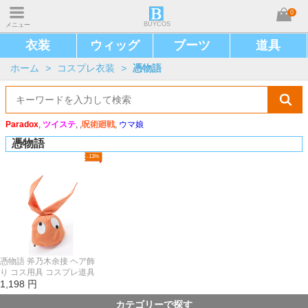
0
BUYCOS
メニュー
衣装
ウィッグ
ブーツ
道具
ホーム
>
コスプレ衣装
>
憑物語
Paradox
,
ツイステ
, ,
呪術廻戦
,
ウマ娘
憑物語
-13%
憑物語 斧乃木余接 ヘア飾
り コス用具 コスプレ道具
1,198
円
カテゴリーで探す